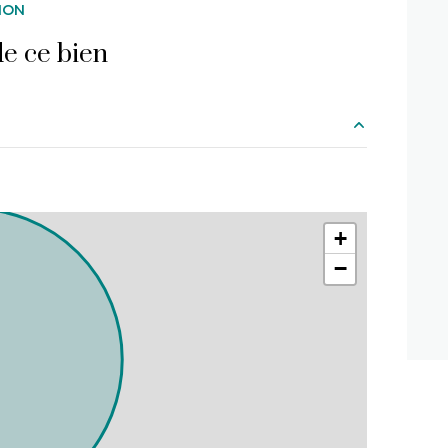
ION
e ce bien
7.59 m²
28.73 m²
+
5.20 m²
−
19.64 m²
m²