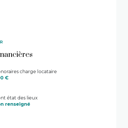
ER
inancières
noraires charge locataire
0 €
nt état des lieux
n renseigné