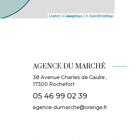
Leaflet
|
©
Maps
|
© OpenStreetMap
Jawg
AGENCE DU MARCHÉ
38 Avenue Charles de Gaulle ,
17300
Rochefort
05 46 99 02 39
agence-dumarche@orange.fr