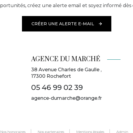
ortunités, créez une alerte email et soyez informé dès 
CRÉER UNE ALERTE E-MAIL
AGENCE DU MARCHÉ
38 Avenue Charles de Gaulle ,
17300
Rochefort
05 46 99 02 39
agence-dumarche@orange.fr
Nos honoraires
Nos partenaires
Mentions légales
Admin