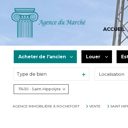
ACCUEIL
Acheter
de l'ancien
Louer
Es
Type de bien
Localisation
De l'ancien
à l'année
De l'immo pro
De l'immo pro
17430 - Saint-Hippolyte
AGENCE IMMOBILIÈRE À ROCHEFORT
VENTE
SAINT HI