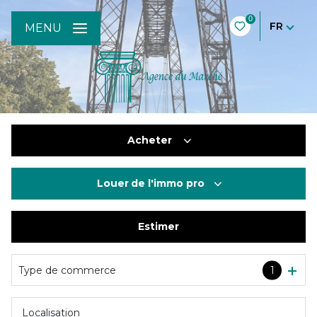
0
FR
MENU
Acheter
Louer
de l'immo pro
De l'ancien
De l'immo pro
Estimer
à l'année
De l'immo pro
Type de commerce
1