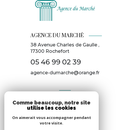
AGENCE DU MARCHÉ
38 Avenue Charles de Gaulle ,
17300
Rochefort
05 46 99 02 39
agence-dumarche@orange.fr
AVIS
Comme beaucoup, notre site
Clients
utilise les cookies
On aimerait vous accompagner pendant
votre visite.