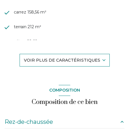
carrez 158,56 m²
terrain 212 m²
séjour 22,68 m²
4 chambre(s)
VOIR PLUS DE CARACTÉRISTIQUES
1 salle(s) d'eau
construit en 1900
COMPOSITION
cuisine américaine (semi-équipée)
Composition de ce bien
Chauffage individuel : chaudière (gaz)
Rez-de-chaussée